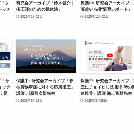
ブ「タ
研究会アーカイブ「鈴木健介｜
保護中: 研究会アーカイブ「
レッチ
指圧師のための操体法」
藤恭史 技術講習レポート」
2026年1月27日
2025年12月21日
ブ「骨
保護中: 研究会アーカイブ「脊
保護中: 研究会アーカイブ「
ィック
柱管狭窄症に対する応用指圧」
圧にチョイたし技 動作時の
：足
講師 川原善次郎先生
連椎骨」講師 海上富雄先生
2025年5月29日
2025年3月26日