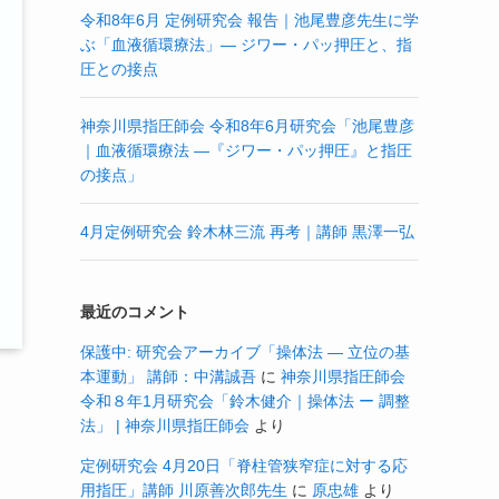
令和8年6月 定例研究会 報告｜池尾豊彦先生に学
ぶ「血液循環療法」― ジワー・パッ押圧と、指
圧との接点
神奈川県指圧師会 令和8年6月研究会「池尾豊彦
｜血液循環療法 ―『ジワー・パッ押圧』と指圧
の接点」
4月定例研究会 鈴木林三流 再考｜講師 黒澤一弘
最近のコメント
保護中: 研究会アーカイブ「操体法 ― 立位の基
本運動」 講師：中溝誠吾
に
神奈川県指圧師会
令和８年1月研究会「鈴木健介｜操体法 ー 調整
法」 | 神奈川県指圧師会
より
定例研究会 4月20日「脊柱管狭窄症に対する応
用指圧」講師 川原善次郎先生
に
原忠雄
より