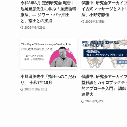
令和8年6月 定例研究会 報告｜
保護中: 研究会アーカイ
池尾豊彦先生に学ぶ「血液循環
イ古式マッサージとスト
療法」― ジワー・パッ押圧
法」小野寺静佳
と、指圧との接点
2026年3月5日
2026年6月29日
小野田茂先生「指圧へのこだわ
保護中: 研究会アーカイ
り」 令和7年10月
盤触診とカイロプラクテ
的アプローチ入門」 講師
2025年10月20日
達晃大
2025年9月24日