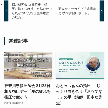
12月研究会 近藤恭史「指
圧に捨てられ捨てた私だか
研究会アーカイブ「近藤恭
ら気がついた指圧徒手療法
史 技術講習レポート」
の魅力」
関連記事
神奈川県指圧師会 8月23日
おとっつぁんの指圧 ― じ
相互指圧デー「夏の疲れを
っくり向き合う「おもてな
指圧で癒そう」
し」の手（講師：田中功先
生）
2026年8月2日