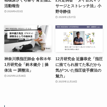
活動報告
サージとストレッチ法」小
野寺静佳
2026年4月3日
2026年1月27日
神奈川県指圧師会 令和８年
12月研究会 近藤恭史「指圧
1月研究会「鈴木健介｜操
に捨てられ捨てた私だから
体法 ー 調整法」
気がついた指圧徒手療法の
魅力」
2025年12月28日
2025年11月18日