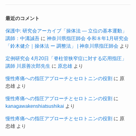
最近のコメント
保護中: 研究会アーカイブ「操体法 ― 立位の基本運動」
講師：中溝誠吾
に
神奈川県指圧師会 令和８年1月研究会
「鈴木健介｜操体法 ー 調整法」 | 神奈川県指圧師会
より
定例研究会 4月20日「脊柱管狭窄症に対する応用指圧」
講師 川原善次郎先生
に
原忠雄
より
慢性疼痛への指圧アプローチとセロトニンの役割
に
原
忠雄
より
慢性疼痛への指圧アプローチとセロトニンの役割
に
kanagawakenshiatsushikai
より
慢性疼痛への指圧アプローチとセロトニンの役割
に
原
忠雄
より