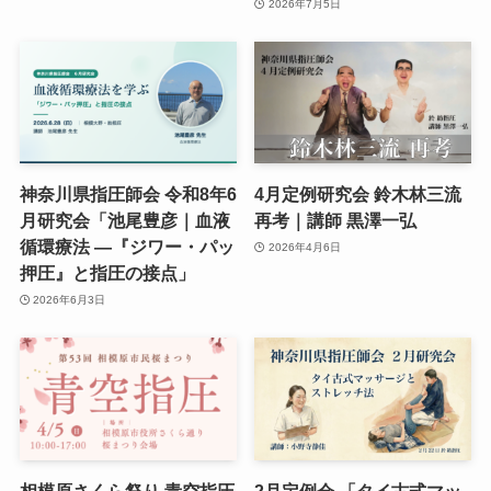
2026年7月5日
神奈川県指圧師会 令和8年6
4月定例研究会 鈴木林三流
月研究会「池尾豊彦｜血液
再考｜講師 黒澤一弘
循環療法 ―『ジワー・パッ
2026年4月6日
押圧』と指圧の接点」
2026年6月3日
相模原さくら祭り 青空指圧
2月定例会 「タイ古式マッ